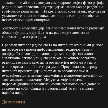
знакове и симболе, планирао сам кадрове својих фотографија,
радио на комплексним илустрацијама, забављао се радећи на
графичким решењима... На крају мојих креативних подухвата
углавном се налазила слика, самостална или прилагођења
неким опсежнијим оквирима.
Уметност и комуникација раме уз раме константо се развијају,
обнављају, допуњују. Прати их раст мојих апетита за
конзумацијом и креацијом.
Прелазак читавог једног света на интернет открио ми је нова
интересовања према информационим технологијама и
дизајну. То се догодило много пре мог професионалног
ангажмана. Уживајући у свеколиком ликовном богатству
размишљао сам и како да га организујем неби ли му што
лакше прилазио и боље га разумео. Проучавао сам израду
интернет презентација и системе за организовање и
руковођење дигиталним садржајима, повремено долазећи до
занимљивих ангажмане. Међутим, моје бављење
информационим и организационим технологијама данас је
сведено на хоби. Слика је преовладала! То ми је и даље
највећа пасија.
Документи