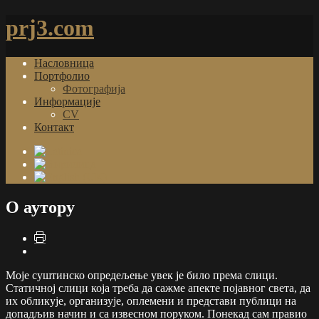
prj3.com
Насловница
Портфолио
Фотографија
Информације
CV
Контакт
О аутору
Моје суштинско опредељење увек је било према слици.
Статичној слици која треба да сажме апекте појавног света, да
их обликује, организује, оплемени и представи публици на
допадљив начин и са извесном поруком. Понекад сам правио